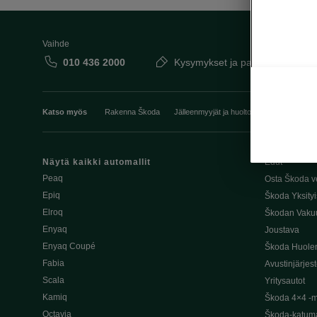
Vaihde
010 436 2000
Kysymykset ja palaute
Katso myös
Rakenna Škoda
Jälleenmyyjät ja huolto
Heti vapaat Šk
Näytä kaikki automallit
Edut
Peaq
Osta Škoda v
Epiq
Škoda Yksityi
Elroq
Škodan Vaku
Enyaq
Joustava
Enyaq Coupé
Škoda Huole
Fabia
Avustinjärjes
Scala
Yritysautot
Kamiq
Škoda 4×4 -ma
Octavia
Škoda-katuma