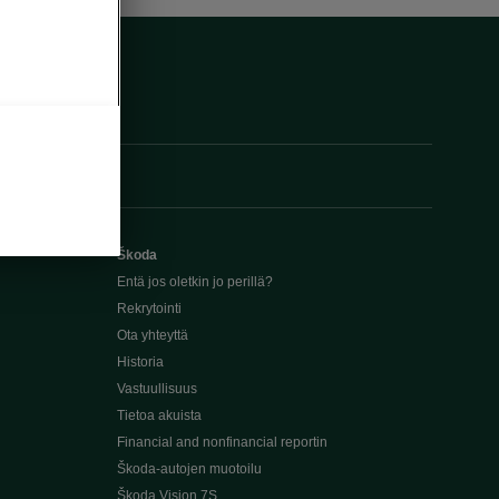
Škoda
Entä jos oletkin jo perillä?
Rekrytointi
Ota yhteyttä
Historia
Vastuullisuus
Tietoa akuista
Financial and nonfinancial reportin
Škoda-autojen muotoilu
Škoda Vision 7S