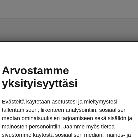
Jokin meni vikaan.
Arvostamme
Huomasimme ohjelmassa virheen. Työskentelemme
yksityisyyttäsi
korjataksemme sen pian. Kokeile myöhemmin
uudelleen.
Evästeitä käytetään asetustesi ja mieltymystesi
Yritä uudelleen
tallentamiseen, liikenteen analysointiin, sosiaalisen
median ominaisuuksien tarjoamiseen sekä sisällön ja
mainosten personointiin. Jaamme myös tietoa
sivustomme käytöstä sosiaalisen median, mainos- ja