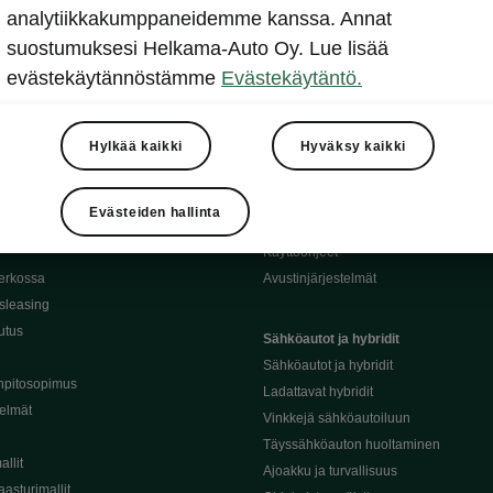
analytiikkakumppaneidemme kanssa. Annat
suostumuksesi Helkama-Auto Oy. Lue lisää
evästekäytännöstämme
Evästekäytäntö.
Hylkää kaikki
Hyväksy kaikki
oda-mallit
Käyttöohjeet
Škoda Shop
Evästeiden hallinta
Käyttöohjeet
erkossa
Avustinjärjestelmät
sleasing
utus
Sähköautot ja hybridit
Sähköautot ja hybridit
npitosopimus
Ladattavat hybridit
telmät
Vinkkejä sähköautoiluun
Täyssähköauton huoltaminen
llit
Ajoakku ja turvallisuus
asturimallit