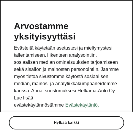
Arvostamme
yksityisyyttäsi
Evästeitä käytetään asetustesi ja mieltymystesi
Jokin meni vikaan.
tallentamiseen, liikenteen analysointiin,
sosiaalisen median ominaisuuksien tarjoamiseen
sekä sisällön ja mainosten personointiin. Jaamme
Huomasimme ohjelmassa virheen. Työskentelemme
myös tietoa sivustomme käytöstä sosiaalisen
korjataksemme sen pian. Kokeile myöhemmin
median, mainos- ja analytiikkakumppaneidemme
uudelleen.
kanssa. Annat suostumuksesi Helkama-Auto Oy.
Lue lisää
Yritä uudelleen
evästekäytännöstämme
Evästekäytäntö.
Hylkää kaikki