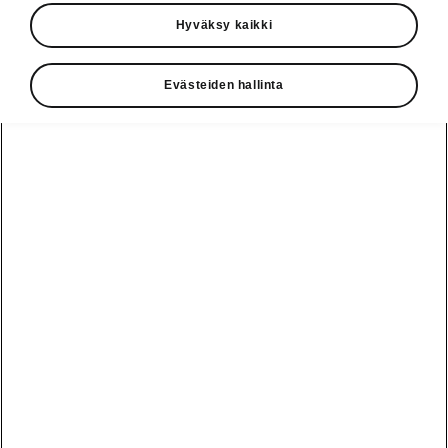
Hyväksy kaikki
Vaihde
010 436 2000
Evästeiden hallinta
Kysymykset ja palaute
Katso myös
Rakenna Škoda
Jälleenmyyjät ja huolto
Heti vapaat Škoda-mallit
Käyttöohjeet