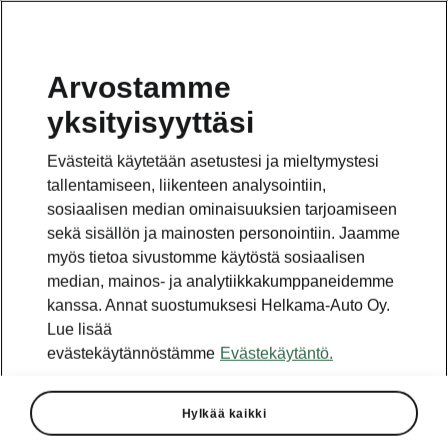
Arvostamme
yksityisyyttäsi
TAKAISIN MALLEIHIN
Evästeitä käytetään asetustesi ja mieltymystesi
tallentamiseen, liikenteen analysointiin,
Rapid - Käsikirjat
sosiaalisen median ominaisuuksien tarjoamiseen
sekä sisällön ja mainosten personointiin. Jaamme
myös tietoa sivustomme käytöstä sosiaalisen
Hakukriteerit
median, mainos- ja analytiikkakumppaneidemme
kanssa. Annat suostumuksesi Helkama-Auto Oy.
Tuotantokausi
Lue lisää
2022/7
evästekäytännöstämme
Evästekäytäntö.
Tuotantomaa
Hylkää kaikki
Venäjä