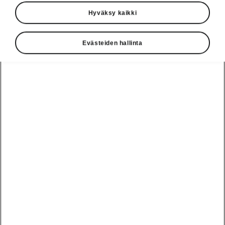
Hyväksy kaikki
Kieli
Evästeiden hallinta
Näytä
Vaihde
010 436 2000
Kysymykset ja palaute