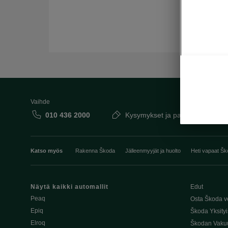
Vaihde
010 436 2000
Kysymykset ja palaute
Katso myös
Rakenna Škoda
Jälleenmyyjät ja huolto
Heti vapaat Šk
Näytä kaikki automallit
Edut
Peaq
Osta Škoda v
Epiq
Škoda Yksityi
Elroq
Škodan Vaku