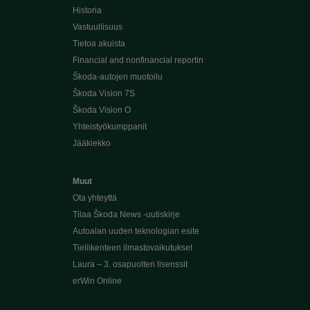
Historia
Vastuullisuus
Tietoa akuista
Financial and nonfinancial reportin
Škoda-autojen muotoilu
Škoda Vision 7S
Škoda Vision O
Yhteistyökumppanit
Jääkiekko
Muut
Ota yhteyttä
Tilaa Škoda News -uutiskirje
Autoalan uuden teknologian esite
Tieliikenteen ilmastovaikutukset
Laura – 3. osapuolten lisenssit
erWin Online