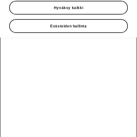
Hyväksy kaikki
Valitse malli ja haluttu akun varaustaso
Evästeiden hallinta
Peaq
Toimintamatka (WLTP)
Akku (netto)
60
311 km
59 kWh
Varaus
10 - 80 %
Latausaika
KOTI
KOTI