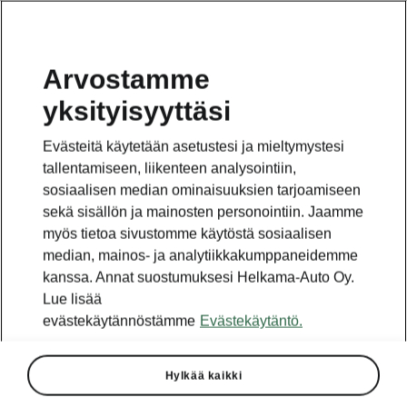
Arvostamme
yksityisyyttäsi
Evästeitä käytetään asetustesi ja mieltymystesi
tallentamiseen, liikenteen analysointiin,
sosiaalisen median ominaisuuksien tarjoamiseen
sekä sisällön ja mainosten personointiin. Jaamme
myös tietoa sivustomme käytöstä sosiaalisen
median, mainos- ja analytiikkakumppaneidemme
kanssa. Annat suostumuksesi Helkama-Auto Oy.
Lue lisää
evästekäytännöstämme
Evästekäytäntö.
Kuinka nopeasti voit
Hylkää kaikki
ladata ŠKODA-mallisi?