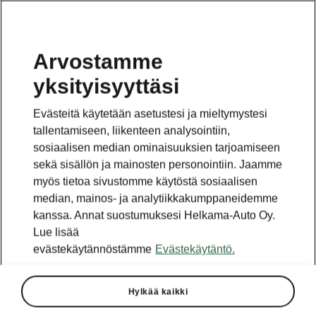
Arvostamme
yksityisyyttäsi
Evästeitä käytetään asetustesi ja mieltymystesi
tallentamiseen, liikenteen analysointiin,
sosiaalisen median ominaisuuksien tarjoamiseen
sekä sisällön ja mainosten personointiin. Jaamme
myös tietoa sivustomme käytöstä sosiaalisen
median, mainos- ja analytiikkakumppaneidemme
kanssa. Annat suostumuksesi Helkama-Auto Oy.
Lue lisää
evästekäytännöstämme
Evästekäytäntö.
Kuinka nopeasti voit
Hylkää kaikki
ladata ŠKODA-mallisi?