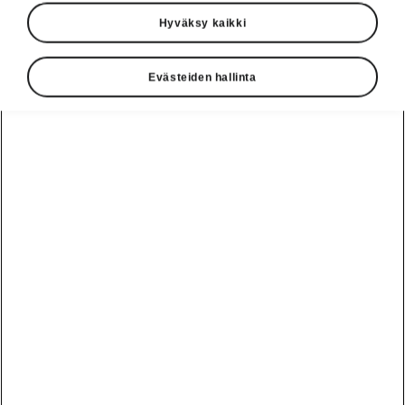
Hyväksy kaikki
Valitse malli ja haluttu akun varaustaso
Evästeiden hallinta
Enyaq Coupé
Toimintamatka (WLTP)
Akku (netto)
85x
421 km
82 kWh
Varaus
10 - 80 %
Latausaika
KOTI
KOTI