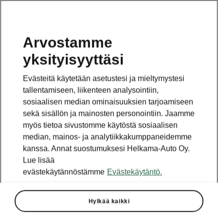
Arvostamme
yksityisyyttäsi
Evästeitä käytetään asetustesi ja mieltymystesi
tallentamiseen, liikenteen analysointiin,
sosiaalisen median ominaisuuksien tarjoamiseen
sekä sisällön ja mainosten personointiin. Jaamme
myös tietoa sivustomme käytöstä sosiaalisen
median, mainos- ja analytiikkakumppaneidemme
kanssa. Annat suostumuksesi Helkama-Auto Oy.
Lue lisää
evästekäytännöstämme
Evästekäytäntö.
Kuinka nopeasti voit
Hylkää kaikki
ladata ŠKODA-mallisi?