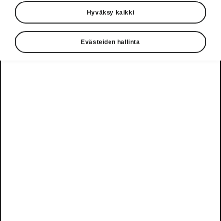
Hyväksy kaikki
Valitse malli ja haluttu akun varaustaso
Evästeiden hallinta
Enyaq Coupé
Toimintamatka (WLTP)
Akku (netto)
85
447 km
82 kWh
Varaus
10 - 80 %
Latausaika
KOTI
KOTI